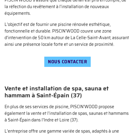
PISCIN'WOOD s'assure que chaque détail est pris en compte, de
la réfection du revêtement à l'installation de nouveaux
équipements.
L'objectif est de fournir une piscine rénovée esthétique,
fonctionnelle et durable. PISCIN'WOOD couvre une zone
d'intervention de 50 km autour de La Celle-Saint-Avant, assurant
Une questio
ainsi une présence locale forte et un service de proximité.
NOUS CONTACTER
02 47 65 02 
Accueil
PA – Bien-être
Vente et installation de spa, sauna et
Piscine
hammam à Saint-Épain (37)
en images
En plus de ses services de piscine, PISCIN'WOOD propose
Restez infor
également la vente et l'installation de spas, saunas et hammams
Avis
à Saint-Épain dans l'Indre et Loire (37).
INSCRIPTION NEW
Actualités
L'entreprise offre une gamme variée de spas, adaptés à une