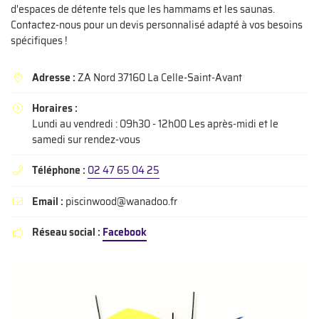
En cochant cette case, vous consentez à recevoir nos propositions commerciales à
d'espaces de détente tels que les hammams et les saunas.
l'adresse email indiqué ci-dessus. Vous pouvez vous désinscrire à tout moment en
Contactez-nous pour un devis personnalisé adapté à vos besoins
utilisant
le formulaire de désinscription
.
spécifiques !
INSCRIPTION
Adresse :
ZA Nord 37160 La Celle-Saint-Avant

Horaires :

Lundi au vendredi : 09h30 - 12h00 Les après-midi et le
samedi sur rendez-vous
Téléphone :
02 47 65 04 25

Email :
piscinwood@wanadoo.fr

Réseau social :
Facebook
