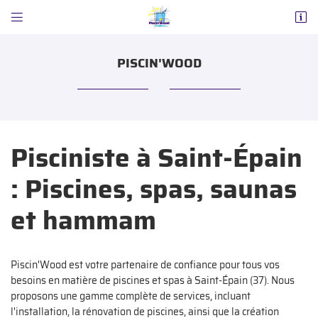


ZA Nord (au rond-point)
37160 La Celle-Saint-Avant
PISCIN'WOOD
02 47 65 02 87
Pisciniste à Saint-Épain
: Piscines, spas, saunas
et hammam
Adresse email de réception

Code Captcha

Piscin'Wood est votre partenaire de confiance pour tous vos
besoins en matière de piscines et spas à Saint-Épain (37). Nous
Rafraîchir le captcha
proposons une gamme complète de services, incluant

l'installation, la rénovation de piscines, ainsi que la création