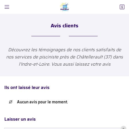


ZA Nord (au rond-point)
37160 La Celle-Saint-Avant
Avis clients
02 47 65 02 87
Découvrez les témoignages de nos clients satisfaits de
nos services de pisciniste près de Châtellerault (37) dans
l'Indre-et-Loire. Vous aussi laissez votre avis
Ils ont laissé leur avis
Adresse email de réception

Aucun avis pour le moment.

Code Captcha

Laisser un avis
Rafraîchir le captcha
