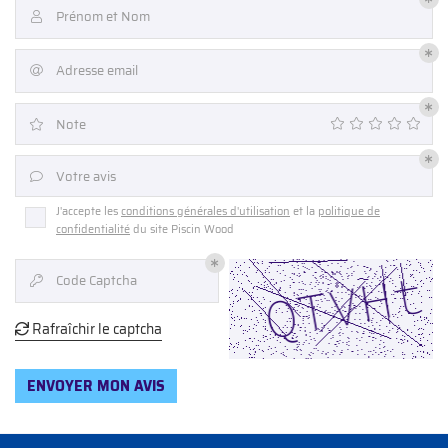
En cochant cette case, vous consentez à recevoir nos propositions commerciales à
Prénom et Nom

l'adresse email indiqué ci-dessus. Vous pouvez vous désinscrire à tout moment en
utilisant
le formulaire de désinscription
.
Adresse email

INSCRIPTION
Note

Une questio
Votre avis

J'accepte les
conditions générales d'utilisation
et la
politique de
confidentialité
du site
Piscin Wood
02 47 65 02 
Accueil
Code Captcha
PA – Bien-être

Piscine
Rafraîchir le captcha

en images
ENVOYER MON AVIS
Restez infor
Avis
INSCRIPTION NEW
Actualités