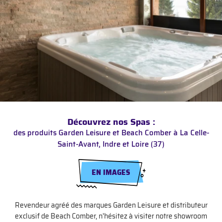
Une questio
02 47 65 02 
Accueil
PA – Bien-être
Piscine
Découvrez nos Spas :
en images
des produits Garden Leisure et Beach Comber
à La Celle-
Restez infor
Saint-Avant, Indre et Loire (37)
Avis
INSCRIPTION NEW
Actualités
EN IMAGES
Contact
Revendeur agréé des marques Garden Leisure et distributeur
Rejoignez-nou
exclusif de Beach Comber, n'hésitez à visiter notre showroom