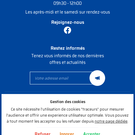
09h30 - 12h00
Les après-midi et le samedi sur rendez-vous
Rejoignez-nous
Restez informés
Tenez vous informés de nos dernières
offres et actualités
Mentions Légales
Gestion des cookies
Conditions générales d'utilisation
Politique de confidentialité
Ce site nécessite l'utilisation de cookies "traceurs" pour mesurer
Gestion des cookies
l'audience et offrir une experience utilisateur optimale. Vous pouvez
Sitemap
à tout moment les accepter ou les refuser depuis
notre page dédiée
.
Zones d'intervention
Refuser
Ignorer
Accepter