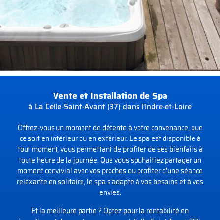
Vente et Installation de Spa
à La Celle-Saint-Avant (37) dans l'Indre-et-Loire
Offrez-vous un moment de détente à votre convenance, que
ce soit en intérieur ou en extérieur. Le spa est disponible à
tout moment, vous permettant de profiter de ses bienfaits à
toute heure de la journée. Que vous souhaitiez partager un
moment convivial avec vos proches ou profiter d'une séance
relaxante en solitaire, le spa s'adapte à vos besoins et à vos
envies.
Et la meilleure partie ? Optez pour la rentabilité en