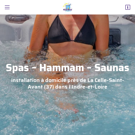


ZA Nord (au rond-point)
37160 La Celle-Saint-Avant
02 47 65 02 87
Spas – Hammam – Saunas
installation à domicile près de
La Celle-Saint-
Avant (37) dans l'Indre-et-Loire
Adresse email de réception

Code Captcha

Rafraîchir le captcha
