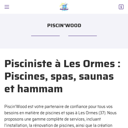


ZA Nord (au rond-point)
37160 La Celle-Saint-Avant
PISCIN'WOOD
02 47 65 02 87
Pisciniste à Les Ormes :
Piscines, spas, saunas
et hammam
Adresse email de réception

Code Captcha

Piscin'Wood est votre partenaire de confiance pour tous vos
besoins en matière de piscines et spas à Les Ormes (37). Nous
Rafraîchir le captcha
proposons une gamme complète de services, incluant

l'installation, la rénovation de piscines, ainsi que la création