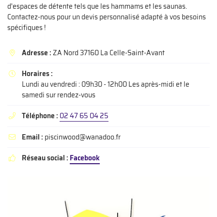
En cochant cette case, vous consentez à recevoir nos propositions commerciales à
d'espaces de détente tels que les hammams et les saunas.
l'adresse email indiqué ci-dessus. Vous pouvez vous désinscrire à tout moment en
Contactez-nous pour un devis personnalisé adapté à vos besoins
utilisant
le formulaire de désinscription
.
spécifiques !
INSCRIPTION
Adresse :
ZA Nord 37160 La Celle-Saint-Avant

Horaires :

Lundi au vendredi : 09h30 - 12h00 Les après-midi et le
samedi sur rendez-vous
Téléphone :
02 47 65 04 25

Email :
piscinwood@wanadoo.fr

Réseau social :
Facebook
