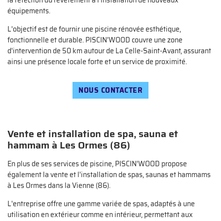
la réfection du revêtement à l'installation de nouveaux
équipements.
L'objectif est de fournir une piscine rénovée esthétique,
fonctionnelle et durable. PISCIN'WOOD couvre une zone
d'intervention de 50 km autour de La Celle-Saint-Avant, assurant
ainsi une présence locale forte et un service de proximité.
Une questio
NOUS CONTACTER
02 47 65 02 
Accueil
PA – Bien-être
Vente et installation de spa, sauna et
hammam à Les Ormes (86)
Piscine
En plus de ses services de piscine, PISCIN'WOOD propose
en images
également la vente et l'installation de spas, saunas et hammams
Restez infor
Avis
à Les Ormes dans la Vienne (86).
L'entreprise offre une gamme variée de spas, adaptés à une
INSCRIPTION NEW
Actualités
utilisation en extérieur comme en intérieur, permettant aux